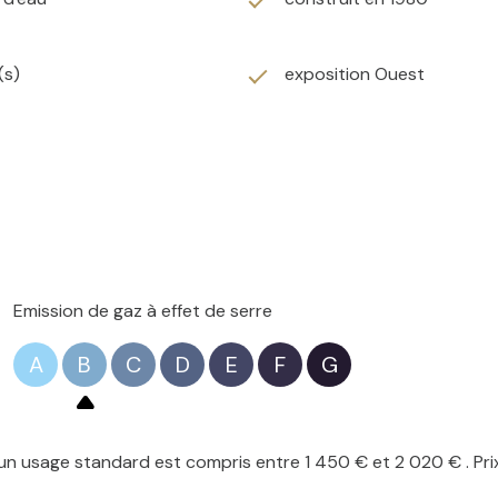
r y créer votre chez vous. Pour le reste, rien à prévoir tout 
(s)
exposition Ouest
Emission de gaz à effet de serre
A
B
C
D
E
F
G
vie, Agent Commercial indépendant enregistré au RSAC de DOU
 risques auxquels ce bien est exposé, y compris l'obligation lé
n usage standard est compris entre 1 450 € et 2 020 € . Pri