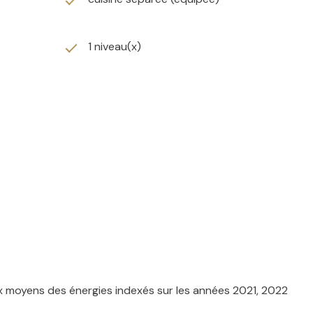
à déjà été pensé pour un confort maximal en limitant les
1 niveau(x)
AI sous le numéro 839 201 811 agissant pour le compte
gale de débroussaillement, sont disponibles sur le site
x moyens des énergies indexés sur les années 2021, 2022