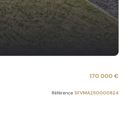
170 000 €
Référence
SFVMA250000824