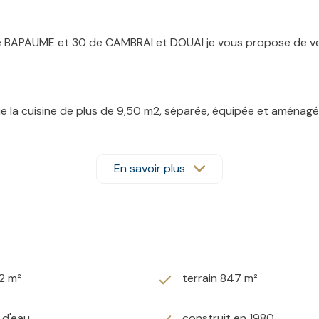
 BAPAUME et 30 de CAMBRAI et DOUAI je vous propose de venir 
ue la cuisine de plus de 9,50 m2, séparée, équipée et aménagé
En savoir plus
 trois chambres dont deux avec vue sur le jardin arrière.
st, sans aucun vis à vis et complétement clos avec portail mot
es et même un camping-car.
2 m²
terrain 847 m²
, menuiseries triple vitrage avec volets roulants solaires, r
) d'eau
construit en 1980