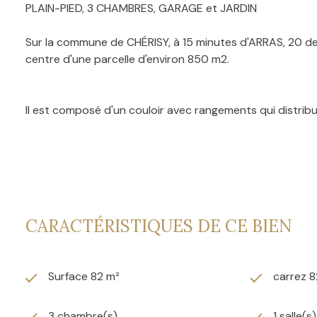
PLAIN-PIED, 3 CHAMBRES, GARAGE et JARDIN
Sur la commune de CHÉRISY, à 15 minutes d'ARRAS, 20 de
centre d'une parcelle d'environ 850 m2.
Il est composé d'un couloir avec rangements qui distrib
lave-mains et d'une pièce de vie de quasiment 24 m2.
Côté nuit, une salle de douche avec rangements ainsi que
CARACTÉRISTIQUES DE CE BIEN
Pour l'extérieur, vous profiterez d'un jardin exposé Oue
parcelle est idéale pour y stationner plusieurs véhicul
Surface 82 m²
carrez 8
Informations complémentaires: pompe à chaleur réversible
commune non équipée du tout à l'égoût.
3 chambre(s)
1 salle(s