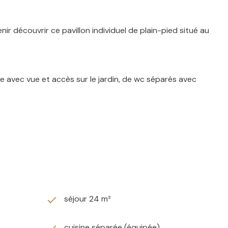
découvrir ce pavillon individuel de plain-pied situé au
e avec vue et accès sur le jardin, de wc séparés avec
orisé récent ainsi que d'un garage de plus de 25 m2. La
séjour 24 m²
adiateurs récents, ballon thermo-dynamique, alarme,
cuisine séparée (équipée)