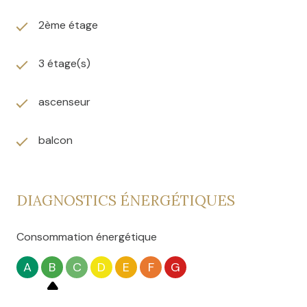
2ème étage
3 étage(s)
ascenseur
balcon
DIAGNOSTICS ÉNERGÉTIQUES
Consommation énergétique
A
B
C
D
E
F
G