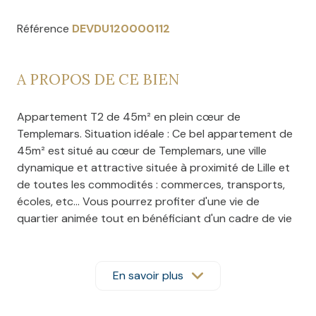
Référence
DEVDU120000112
A PROPOS DE CE BIEN
Appartement T2 de 45m² en plein cœur de
Templemars. Situation idéale : Ce bel appartement de
45m² est situé au cœur de Templemars, une ville
dynamique et attractive située à proximité de Lille et
de toutes les commodités : commerces, transports,
écoles, etc… Vous pourrez profiter d'une vie de
quartier animée tout en bénéficiant d'un cadre de vie
calme et serein. Appartement lumineux et fonctionnel :
L'appartement se compose d'une entrée donnant sur
un salon-séjour avec cuisine ouverte de 23m2, une
En savoir plus
chambre de 12m2 et une salle d'eau. Le salon est très
lumineux et bénéficie d'une belle vue dégagée. La