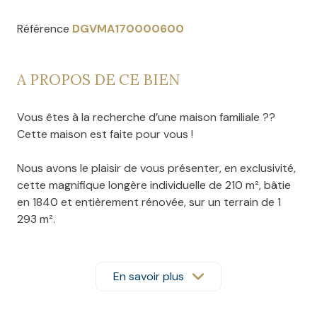
Référence
DGVMA170000600
A PROPOS DE CE BIEN
Vous êtes à la recherche d’une maison familiale ??
Cette maison est faite pour vous !
Nous avons le plaisir de vous présenter, en exclusivité,
cette magnifique longère individuelle de 210 m², bâtie
en 1840 et entièrement rénovée, sur un terrain de 1
293 m².
Au rez-de-chaussée, vous découvrirez un hall
d’entrée vous donnant accès à un lumineux salon, une
En savoir plus
salle à manger avec poutres apparentes. La maison
dispose également d’une cuisine équipée, avec un îlot