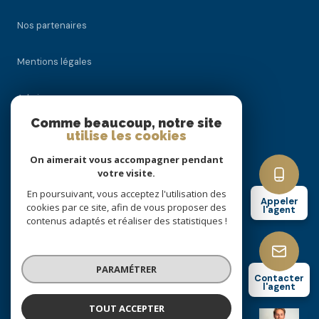
Nos partenaires
Mentions légales
Admin
Comme beaucoup, notre site
Nos honoraires
utilise les cookies
On aimerait vous accompagner pendant
Politique RGPD
votre visite.
En poursuivant, vous acceptez l'utilisation des
Appeler
Cookies
cookies par ce site, afin de vous proposer des
l'agent
contenus adaptés et réaliser des statistiques !
© 2026 | Tous droits réservés
PARAMÉTRER
Contacter
l'agent
Réalisé par
TOUT ACCEPTER