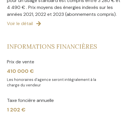
pour un usage standard est compris entre 3 280 € et
enregistré au RCAS de Valenciennes sous le numéro
4 490 € . Prix moyens des énergies indexés sur les
2024AC00108 agissant pour le compte de l'agence
années 2021, 2022 et 2023 (abonnements compris).
immobilière La Pépite.
Voir le détail
Les informations sur les risques auxquels ce bien est
exposé sont disponibles sur le site
Géorisques
INFORMATIONS FINANCIÈRES
Prix de vente
410 000 €
Les honoraires d'agence seront intégralement à la
charge du vendeur
Taxe foncière annuelle
1 202 €