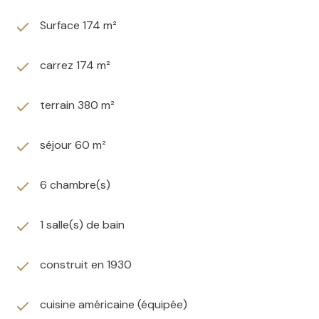
sensation d'espace.
Surface 174 m²
La maison offre cinq chambres, permettant à chacun
de disposer de son espace, ainsi qu'une grande
buanderie, particulièrement pratique au quotidien. Une
carrez 174 m²
cave complète également les espaces de rangement.
À l'extérieur, vous profiterez d'un agréable jardin
terrain 380 m²
exposé plein sud, parfait pour les repas en terrasse,
les jeux des enfants ou les moments de détente.
séjour 60 m²
La maison bénéficie également d'un environnement en
pleine valorisation. Les aménagements réalisés par la
commune sur l'avenue Jean Jaurès offrent désormais
6 chambre(s)
un cadre de vie plus agréable et sécurisé, avec une
piste cyclable, des cheminements piétons sécurisés,
1 salle(s) de bain
un accès facilité aux berges de l'Aunelle ainsi que des
espaces paysagers agrémentés de plantations et
construit en 1930
d'arbres fruitiers.
Les Points forts :
-Environ 174 m² habitables
cuisine américaine (équipée)
-Grande pièce de vie lumineuse