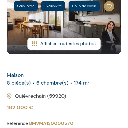
CONTACT
NOS
Sous-offre
Exclusivité
Coup de coeur
AVIS
CLIENTS
Afficher toutes les photos
Maison
8 pièce(s)
6 chambre(s)
174 m²
Quiévrechain (59920)
182 000 €
Référence
BMVMA130000570