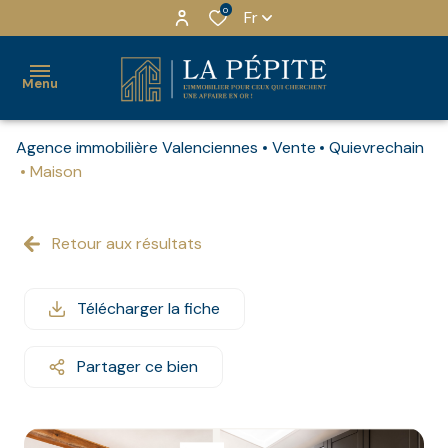
0
Fr
Menu
Agence immobilière Valenciennes
Vente
Quievrechain
ACHETER
Maison
LOUER
MAISONS
LOCATION
QUI
Retour aux résultats
INVESTIR
NU
SOMMES-
APPARTEMENTS
NOUS ?
ESTIMER
LOCATION
Télécharger la fiche
IMMEUBLES
MEUBLÉ
NOTRE
NOTRE
EQUIPE
LOCAUX
Partager ce bien
AGENCE
LOCATION
PRO
MEUBLE
NOS
RECRUTEMENT
TOURISME
PARTENAIRES
TERRAINS