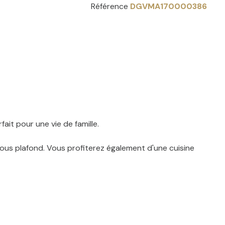
Référence
DGVMA170000386
ait pour une vie de famille.
sous plafond. Vous profiterez également d'une cuisine
eux rangements.
 bains. Vous disposerez de 3 chambres, dont une suite
 SUD.