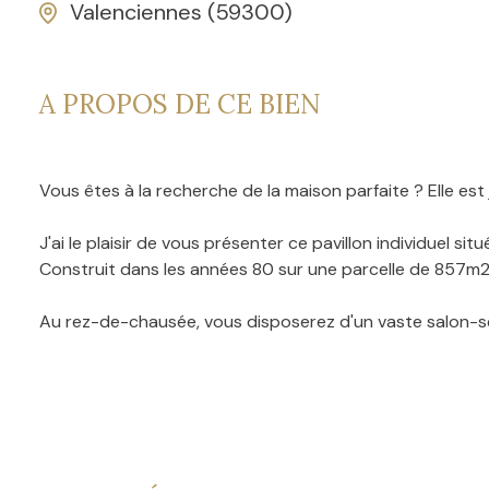
Valenciennes (59300)
A PROPOS DE CE BIEN
Vous êtes à la recherche de la maison parfaite ? Elle est ju
J'ai le plaisir de vous présenter ce pavillon individuel si
Construit dans les années 80 sur une parcelle de 857m2 p
Au rez-de-chausée, vous disposerez d'un vaste salon-séj
entièrement équipée avec un espace repas. La maison 
Au premier, vous trouverez une mezzanine surplombant l
parentale, mais également d'un dressing et d'une salle d
Au sous-sol, un beau double garage, entièrement carrel
Côté extérieur, vous profiterez d'un très beau jardin en