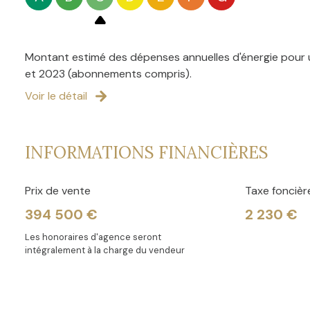
Mr Gaëtan DOUCHY agent commercial indépendant enregi
Pépite.
Montant estimé des dépenses annuelles d'énergie pour u
Les informations sur les risques auxquels ce bien est ex
et 2023 (abonnements compris).
Voir le détail
INFORMATIONS FINANCIÈRES
Prix de vente
Taxe foncièr
394 500 €
2 230 €
Les honoraires d'agence seront
intégralement à la charge du vendeur