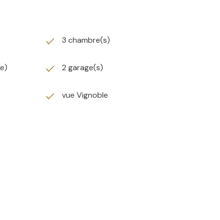
3 chambre(s)
ée)
2 garage(s)
vue Vignoble