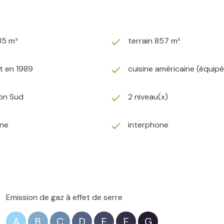
tang, rénovation de qualité, tout y est !
35 m²
terrain 857 m²
t en 1989
cuisine américaine (équip
ion Sud
2 niveau(x)
one
interphone
ompris entre 1520€ et 2110€ par an
Emission de gaz à effet de serre
4003
A
B
C
D
E
F
G