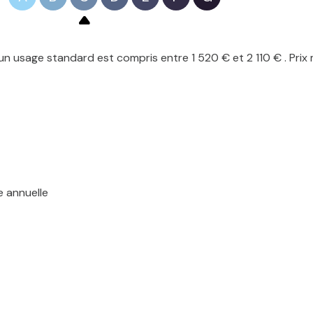
stré au RCAS de Valenciennes sous le numéro 2024AC00108 
n usage standard est compris entre 1 520 € et 2 110 € . Prix
posé sont disponibles sur le site
Géorisques
e annuelle