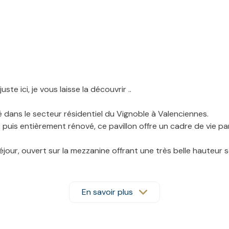
ste ici, je vous laisse la découvrir ..
tué dans le secteur résidentiel du Vignoble à Valenciennes.
uis entièrement rénové, ce pavillon offre un cadre de vie parf
our, ouvert sur la mezzanine offrant une très belle hauteur 
dispose également d'un bel espace buanderie avec de nombr
a salle à manger, et donnant accès aux pièces de nuits et de
e bains avec baignoire.
En savoir plus
é avec deux portes sectionnelles.
tourant la maison avec une magnifique terrasse orientée plein