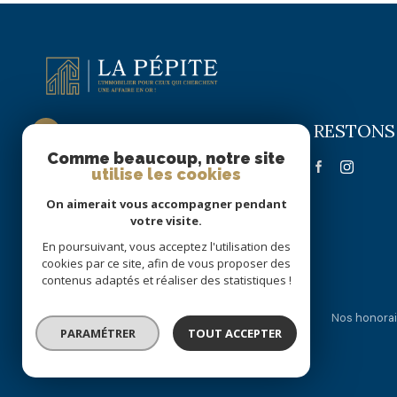
RESTONS
La Pépite Immobilier
Comme beaucoup, notre site
09 72 63 58 22
utilise les cookies
06 51 70 56 16
On aimerait vous accompagner pendant
lapepite.immobilier@gmail.com
votre visite.
55 RUE DE PARIS
En poursuivant, vous acceptez l'utilisation des
59300 VALENCIENNES
cookies par ce site, afin de vous proposer des
contenus adaptés et réaliser des statistiques !
Nos partenaires
Mentions légales
Admin
Nos honorai
PARAMÉTRER
TOUT ACCEPTER
© 2026 | Tous droits réservés