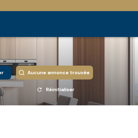
er
Aucune annonce trouvée
Réinitialiser