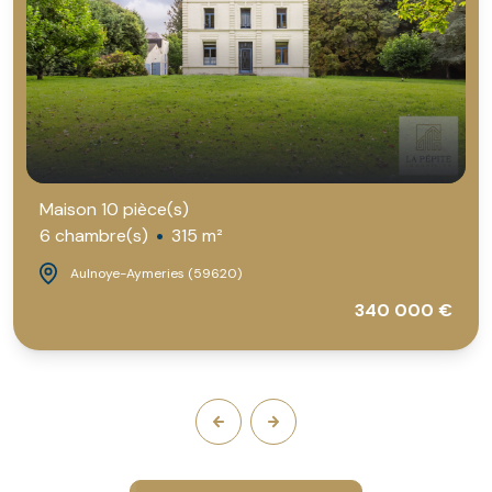
Maison 10 pièce(s)
6 chambre(s)
315 m²
Aulnoye-Aymeries (59620)
340 000 €