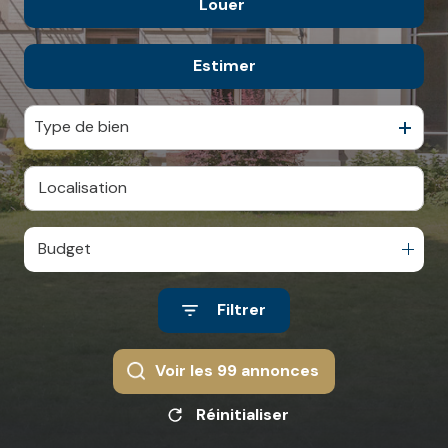
Louer
De l'ancien
CONTACT
NOS
De l'immo pro
AVIS
Estimer
à l'année
CLIENTS
De l'immo pro
Type de bien
Budget
Filtrer
Voir les
99
annonces
Réinitialiser