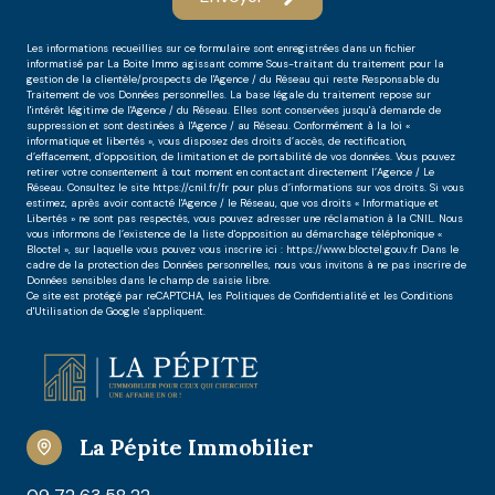
Les informations recueillies sur ce formulaire sont enregistrées dans un fichier
informatisé par La Boite Immo agissant comme Sous-traitant du traitement pour la
gestion de la clientèle/prospects de l'Agence / du Réseau qui reste Responsable du
Traitement de vos Données personnelles. La base légale du traitement repose sur
l'intérêt légitime de l'Agence / du Réseau. Elles sont conservées jusqu'à demande de
suppression et sont destinées à l'Agence / au Réseau. Conformément à la loi «
informatique et libertés », vous disposez des droits d’accès, de rectification,
d’effacement, d’opposition, de limitation et de portabilité de vos données. Vous pouvez
retirer votre consentement à tout moment en contactant directement l’Agence / Le
Réseau. Consultez le site https://cnil.fr/fr pour plus d’informations sur vos droits. Si vous
estimez, après avoir contacté l'Agence / le Réseau, que vos droits « Informatique et
Libertés » ne sont pas respectés, vous pouvez adresser une réclamation à la CNIL. Nous
vous informons de l’existence de la liste d'opposition au démarchage téléphonique «
Bloctel », sur laquelle vous pouvez vous inscrire ici : https://www.bloctel.gouv.fr Dans le
cadre de la protection des Données personnelles, nous vous invitons à ne pas inscrire de
Données sensibles dans le champ de saisie libre.
Ce site est protégé par reCAPTCHA, les
Politiques de Confidentialité
et les
Conditions
d'Utilisation
de Google s'appliquent.
La Pépite Immobilier