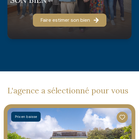
SON BIEN
Cette étude est la clé pour définir ensemble une
stratégie attractive pour la vente de votre propriété.
Faire estimer son bien
L'agence a sélectionné pour vous
Prix en baisse