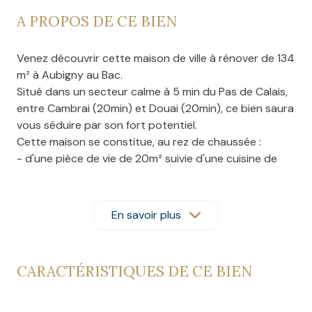
A PROPOS DE CE BIEN
Venez découvrir cette maison de ville à rénover de 134
m² à Aubigny au Bac.
Situé dans un secteur calme à 5 min du Pas de Calais,
entre Cambrai (20min) et Douai (20min), ce bien saura
vous séduire par son fort potentiel.
Cette maison se constitue, au rez de chaussée :
- d'une pièce de vie de 20m² suivie d'une cuisine de
11m²;
- d'une chambre de 12m² et d'un bureau;
- d'une salle d'eau
En savoir plus
A l'étage :
- trois chambres de 11, 13 et 11 m²
Un jardin de 800m², avec un garage spacieux pouvant
CARACTÉRISTIQUES DE CE BIEN
accueillir une camionnette, et une cave viennent
compléter le bien.