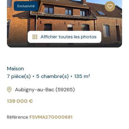
CONTACT
NOS
Exclusivité
AVIS
CLIENTS
Afficher toutes les photos
Maison
7 pièce(s)
5 chambre(s)
135 m²
Aubigny-au-Bac (59265)
139 000 €
Référence
FSVMA270000691