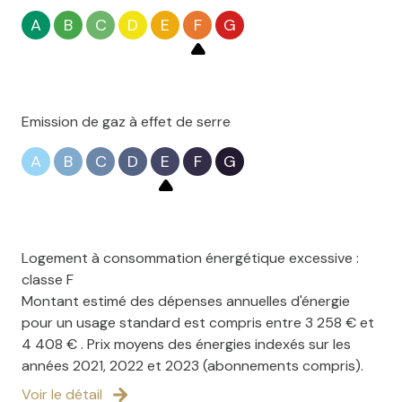
Prix de vente : 149 000 € FAI
A
B
C
D
E
F
G
(honoraires charge vendeur)
----------------------
Pour en savoir plus : Contactez Mr Stéphane Favier,
Agent Commercial indépendant enregistré au RSAC de
Valenciennes sous le numéro 2023AC00058, agissant
Emission de gaz à effet de serre
pour le compte de l'agence La Pépite Immobilier. Les
informations sur les risques auxquels ce bien est
A
B
C
D
E
F
G
exposé sont disponibles sur le site
www.georisques.gouv.fr.
Logement à consommation énergétique excessive :
classe F
Montant estimé des dépenses annuelles d'énergie
pour un usage standard est compris entre 3 258 € et
4 408 € . Prix moyens des énergies indexés sur les
années 2021, 2022 et 2023 (abonnements compris).
Voir le détail