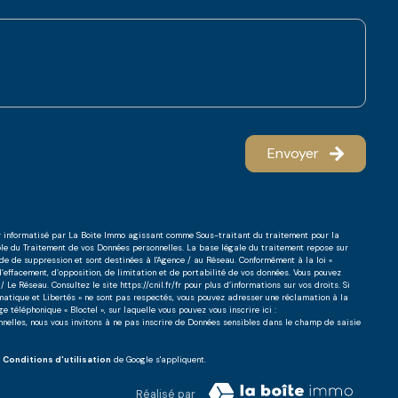
Envoyer
ier informatisé par La Boite Immo agissant comme Sous-traitant du traitement pour la
ble du Traitement de vos Données personnelles. La base légale du traitement repose sur
nde de suppression et sont destinées à l'Agence / au Réseau. Conformément à la loi «
 d’effacement, d’opposition, de limitation et de portabilité de vos données. Vous pouvez
/ Le Réseau. Consultez le site
https://cnil.fr/fr
pour plus d’informations sur vos droits. Si
ormatique et Libertés » ne sont pas respectés, vous pouvez adresser une réclamation à la
 téléphonique « Bloctel », sur laquelle vous pouvez vous inscrire ici :
nnelles, nous vous invitons à ne pas inscrire de Données sensibles dans le champ de saisie
s
Conditions d'utilisation
de Google s'appliquent.
Réalisé par