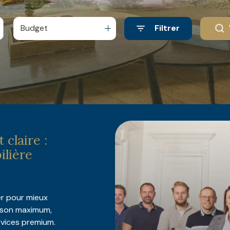
Budget
Filtrer
 claire :
ilière
er pour mieux
à son maximum,
rvices premium.