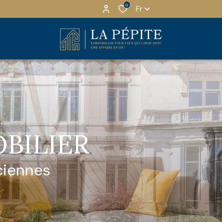
0
Fr
OBILIER
ciennes