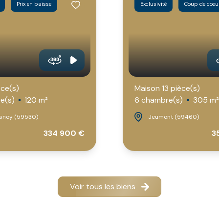
Prix en baisse
Exclusivité
Coup de coeu
èce(s)
Maison 13 pièce(s)
e(s)
120 m²
6 chambre(s)
305 m²
snoy (59530)
Jeumont (59460)
334 900 €
3
Voir tous les biens