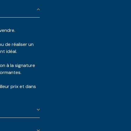
 vendre.
ou de réaliser un
t idéal.
on à la signature
formantes.
lleur prix et dans
s une gamme variée