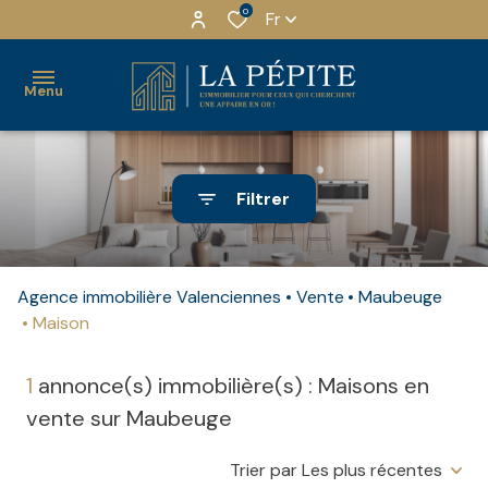
0
Fr
Menu
ACHETER
Filtrer
LOUER
MAISONS
LOCATION
QUI
INVESTIR
NU
SOMMES-
APPARTEMENTS
Agence immobilière Valenciennes
Vente
Maubeuge
NOUS ?
Maison
ESTIMER
LOCATION
IMMEUBLES
MEUBLÉ
NOTRE
NOTRE
1
annonce(s) immobilière(s) : Maisons en
EQUIPE
LOCAUX
AGENCE
LOCATION
vente sur Maubeuge
PRO
MEUBLE
NOS
RECRUTEMENT
TOURISME
PARTENAIRES
TERRAINS
Trier par Les plus récentes