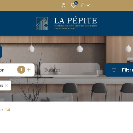
0
Fr
1
Budget
Filtr
ion
es
n
T4