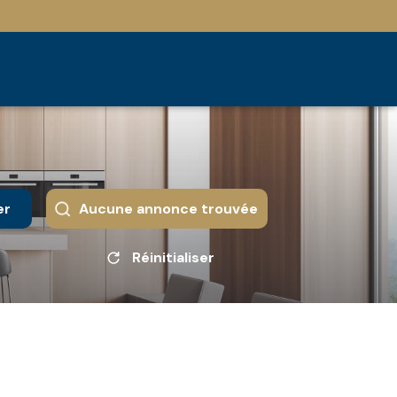
er
Aucune annonce trouvée
Réinitialiser