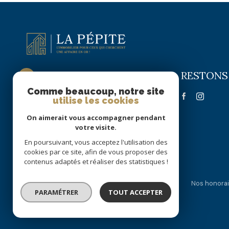
RESTONS
La Pépite Immobilier
Comme beaucoup, notre site
09 72 63 58 22
utilise les cookies
06 51 70 56 16
On aimerait vous accompagner pendant
lapepite.immobilier@gmail.com
votre visite.
55 RUE DE PARIS
En poursuivant, vous acceptez l'utilisation des
59300 VALENCIENNES
cookies par ce site, afin de vous proposer des
contenus adaptés et réaliser des statistiques !
Nos partenaires
Mentions légales
Admin
Nos honorai
PARAMÉTRER
TOUT ACCEPTER
© 2026 | Tous droits réservés