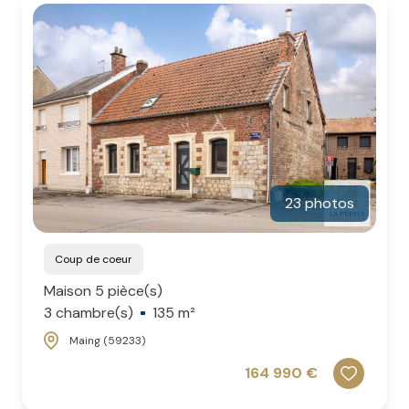
CONTACT
NOS
AVIS
CLIENTS
23 photos
Coup de coeur
Maison 5 pièce(s)
3 chambre(s)
135 m²
Maing (59233)
164 990 €