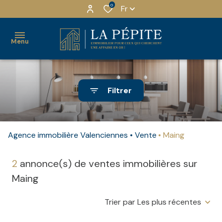
0
Fr
Menu
ACHETER
Filtrer
LOUER
MAISONS
LOCATION
QUI
INVESTIR
NU
SOMMES-
APPARTEMENTS
Agence immobilière Valenciennes
Vente
Maing
NOUS ?
ESTIMER
LOCATION
IMMEUBLES
MEUBLÉ
NOTRE
2
annonce(s) de ventes immobilières sur
NOTRE
EQUIPE
Maing
LOCAUX
AGENCE
LOCATION
PRO
MEUBLE
NOS
Trier par Les plus récentes
RECRUTEMENT
TOURISME
PARTENAIRES
TERRAINS