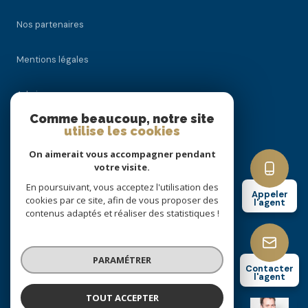
Nos partenaires
Mentions légales
Admin
Comme beaucoup, notre site
Nos honoraires
utilise les cookies
On aimerait vous accompagner pendant
Politique RGPD
votre visite.
En poursuivant, vous acceptez l'utilisation des
Appeler
Cookies
cookies par ce site, afin de vous proposer des
l'agent
contenus adaptés et réaliser des statistiques !
© 2026 | Tous droits réservés
PARAMÉTRER
Contacter
l'agent
Réalisé par
TOUT ACCEPTER