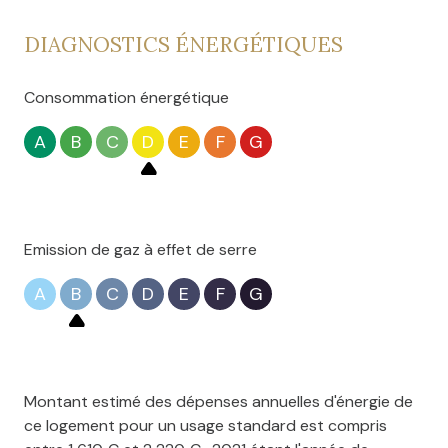
Pour en savoir plus : Contactez Mr David Sobieraj,
DIAGNOSTICS ÉNERGÉTIQUES
Agent Commercial indépendant enregistré au RSAC de
Valenciennes sous le numéro 753 730 159 agissant
Consommation énergétique
pour le compte de l'agence La Pépite Immobilier.
A
B
C
D
E
F
G
Emission de gaz à effet de serre
A
B
C
D
E
F
G
Montant estimé des dépenses annuelles d'énergie de
ce logement pour un usage standard est compris