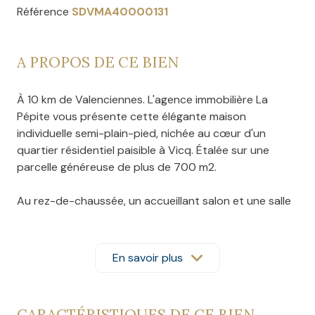
Référence
SDVMA40000131
A PROPOS DE CE BIEN
À 10 km de Valenciennes. L'agence immobilière La
Pépite vous présente cette élégante maison
individuelle semi-plain-pied, nichée au cœur d'un
quartier résidentiel paisible à Vicq. Étalée sur une
parcelle généreuse de plus de 700 m2.
Au rez-de-chaussée, un accueillant salon et une salle
à manger lumineuse s'ouvrent sur une terrasse
ensoleillée et un jardin verdoyant. La cuisine équipée,
astucieusement agencée avec un coin repas,
En savoir plus
complète cet espace harmonieux. Également à ce
niveau, deux chambres lumineuses (dont l'une a été
aménagée en dressing sur mesure), un bureau, une
CARACTÉRISTIQUES DE CE BIEN