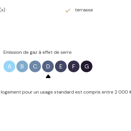
(x)
terrasse
 d'un WC et d'une baignoire.
salle de bain.
Emission de gaz à effet de serre
A
B
C
D
E
F
G
logement pour un usage standard est compris entre 2 000 € e