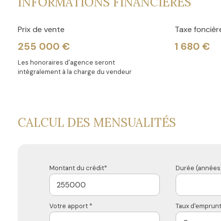
INFORMATIONS FINANCIÈRES
Prix : 255 000€ FAI
Prix de vente
Taxe foncièr
Les honoraires sont à la charge du vendeur.
----------------------
255 000 €
1 680 €
Pour en savoir plus : Contactez Mr Jordan Lehue, Agen
Les honoraires d'agence seront
de l'agence La Pépite Immobilier.
intégralement à la charge du vendeur
DPE : réalisé en Juin 2022.
Référence annonce : LVLO10000046
CALCUL DES MENSUALITÉS
Montant du crédit*
Durée (années)
Votre apport *
Taux d'emprunt