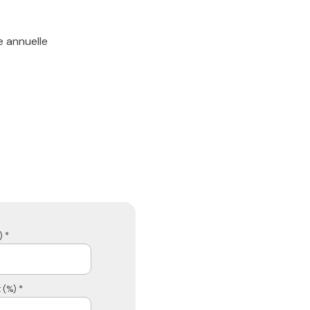
e annuelle
t Commercial indépendant enregistré au RSAC de Valencienne
 *
 (%) *