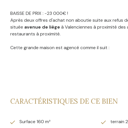
BAISSE DE PRIX : -23 000€ !
Après deux offres d'achat non aboutie suite aux refus 
située
avenue de liège
à Valenciennes
à proximité des 
restaurants à proximité.
Cette grande maison est agencé comme il suit :
Au rez-de-chaussée :
- Salon de 14m2.
- salle à manger ouverte et lumineuse de 16m2.
- Cuisine ouverte de 16m2.
- Bureau pouvant etre transformé en chambre de 12m2.
- WC Séparé.
CARACTÉRISTIQUES DE CE BIEN
Au 1er étage :
Surface 160 m²
terrain 
- Chambre N1 coté jardin de 17m2.