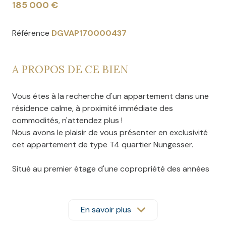
185 000 €
Référence
DGVAP170000437
A PROPOS DE CE BIEN
Vous êtes à la recherche d'un appartement dans une
résidence calme, à proximité immédiate des
commodités, n'attendez plus !
Nous avons le plaisir de vous présenter en exclusivité
cet appartement de type T4 quartier Nungesser.
Situé au premier étage d'une copropriété des années
1980, il se compose d'un hall d'entrée, donnant accès
à un vaste salon-séjour. Vous profiterez d'un patio
avec une vue sur le jardin de la résidence. et
En savoir plus
disposerez d'une cuisine séparée des pièces de vie,