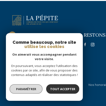
RESTONS
La Pépite Immobilier
Comme beaucoup, notre site
09 72 63 58 22
utilise les cookies
06 51 70 56 16
On aimerait vous accompagner pendant
lapepite.immobilier@gmail.com
votre visite.
55 RUE DE PARIS
En poursuivant, vous acceptez l'utilisation des
59300 VALENCIENNES
cookies par ce site, afin de vous proposer des
contenus adaptés et réaliser des statistiques !
Nos partenaires
Mentions légales
Admin
Nos honorai
PARAMÉTRER
TOUT ACCEPTER
© 2026 | Tous droits réservés