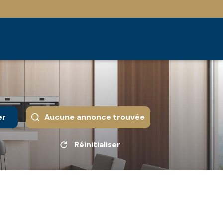
er
Aucune annonce trouvée
Réinitialiser