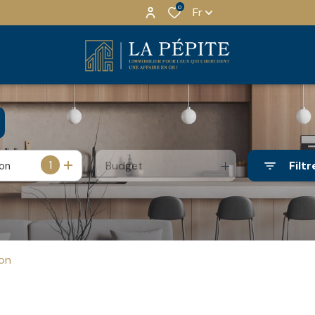
0
Fr
1
Budget
Filtr
ion
on