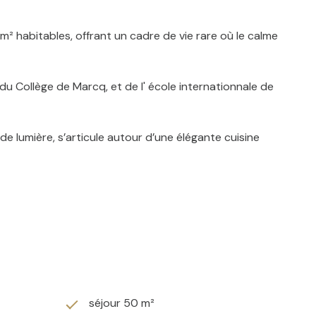
² habitables, offrant un cadre de vie rare où le calme
u Collège de Marcq, et de l' école internationnale de
de lumière, s’articule autour d’une élégante cuisine
latine apporte une atmosphère chaleureuse et raffinée.
ant confort, intimité et une vie de plain-pied
d’une double vasque, ainsi qu’une quatrième pièce
besoins.
ente. La terrasse sur chape prolonge harmonieusement les
séjour 50 m²