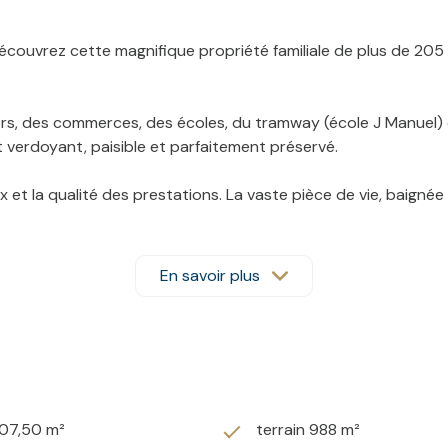
couvrez cette magnifique propriété familiale de plus de 205 m
rs, des commerces, des écoles, du tramway (école J Manuel) d
verdoyant, paisible et parfaitement préservé.
 et la qualité des prestations. La vaste pièce de vie, baignée 
 moments de convivialité. Un superbe poêle à bois posé sur p
e parentale avec accès direct à la terrasse et au jardin, offr
En savoir plus
e de bains familiale équipée d’une baignoire, d’une douche et 
cilement transformable en chambre supplémentaire selon vos 
’environ 1 000 m², véritable écrin de verdure propice à la dét
207,50 m²
terrain 988 m²
jours.