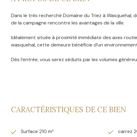
Dans le très recherché Domaine du Triez à Wasquehal, dé
de la campagne rencontre les avantages de la ville.
Idéalement située à proximité immédiate des axes routie
wasquehal, cette demeure bénéficie d’un environnement 
Dès l’entrée, vous serez séduits par les volumes généreux
ouverte, idéale pour recevoir et partager de chaleureux
Le rez-de-chaussée accueille également une véritable suit
particulièrement appréciable.
À l’étage, l’espace nuit propose trois grandes , une sall
CARACTÉRISTIQUES DE CE BIEN
actuellement aménagée en bureau et salle de sport, fa
À l’extérieur, vous profiterez d’un magnifique terrain d
Surface 210 m²
carrez 
espaces de vie et invite à profiter pleinement des beaux 