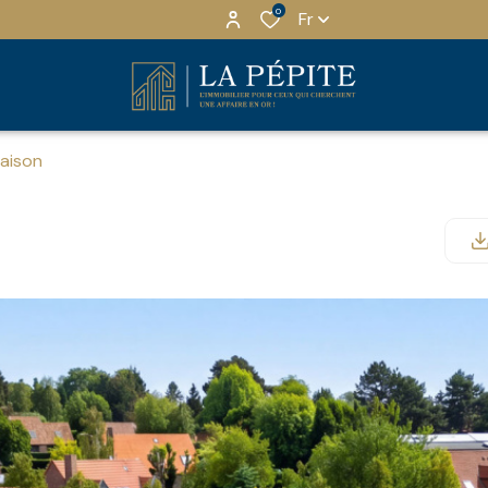
0
Fr
aison