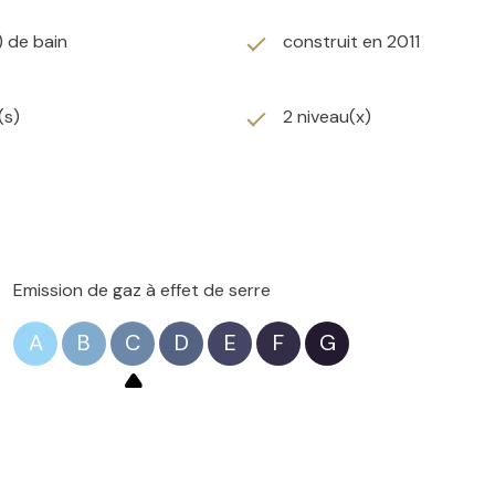
) de bain
construit en 2011
ualité :
(s)
2 niveau(x)
e;
ée ;
;
Emission de gaz à effet de serre
A
B
C
D
E
F
G
entretenue, les charges s’élèvent à seulement 400 € par an.
ort moderne, environnement exceptionnel et situation stratégi