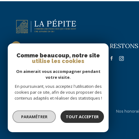
RESTONS
La Pépite Immobilier
Comme beaucoup, notre site
09 72 63 58 22
utilise les cookies
06 51 70 56 16
On aimerait vous accompagner pendant
lapepite.immobilier@gmail.com
votre visite.
55 RUE DE PARIS
En poursuivant, vous acceptez l'utilisation des
59300 VALENCIENNES
cookies par ce site, afin de vous proposer des
contenus adaptés et réaliser des statistiques !
Nos partenaires
Mentions légales
Admin
Nos honorai
PARAMÉTRER
TOUT ACCEPTER
© 2026 | Tous droits réservés