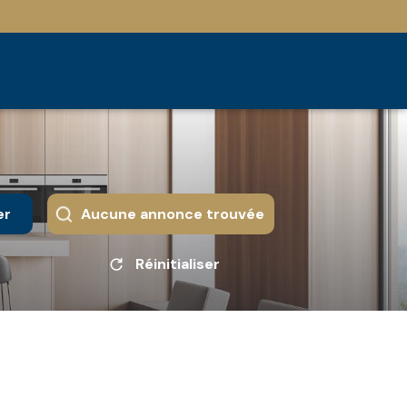
er
Aucune annonce trouvée
Réinitialiser