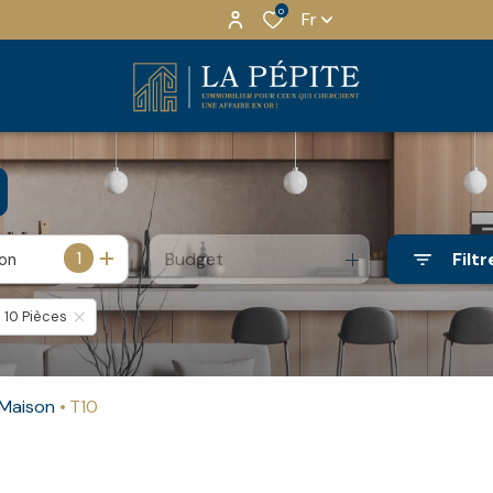
0
Fr
1
Budget
Filtr
ion
10 Pièces
Maison
T10