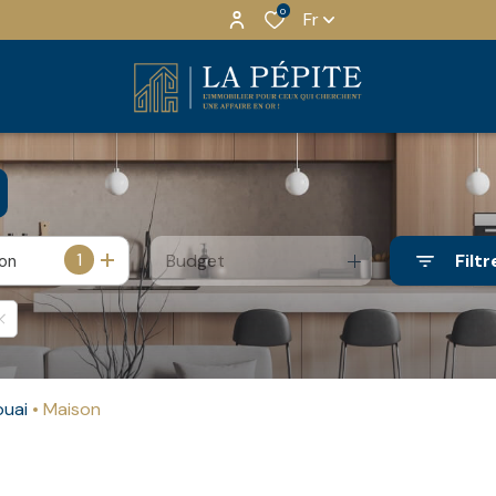
0
Fr
1
Budget
Filtr
ion
ouai
Maison