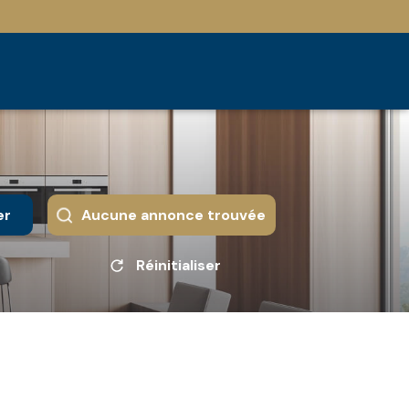
er
Aucune annonce trouvée
Réinitialiser