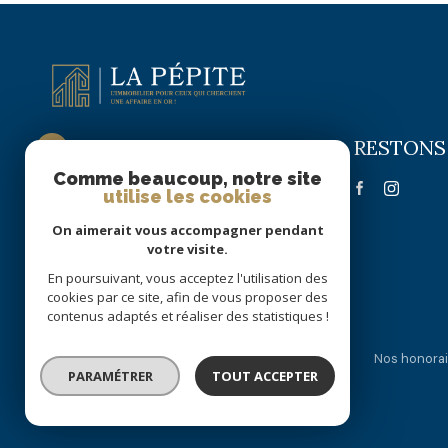
RESTONS
La Pépite Immobilier
Comme beaucoup, notre site
09 72 63 58 22
utilise les cookies
06 51 70 56 16
On aimerait vous accompagner pendant
lapepite.immobilier@gmail.com
votre visite.
55 RUE DE PARIS
En poursuivant, vous acceptez l'utilisation des
59300 VALENCIENNES
cookies par ce site, afin de vous proposer des
contenus adaptés et réaliser des statistiques !
Nos partenaires
Mentions légales
Admin
Nos honorai
PARAMÉTRER
TOUT ACCEPTER
© 2026 | Tous droits réservés