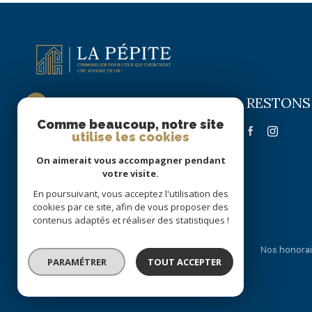
RESTONS
La Pépite Immobilier
Comme beaucoup, notre site
09 72 63 58 22
utilise les cookies
06 51 70 56 16
On aimerait vous accompagner pendant
lapepite.immobilier@gmail.com
votre visite.
55 RUE DE PARIS
En poursuivant, vous acceptez l'utilisation des
59300 VALENCIENNES
cookies par ce site, afin de vous proposer des
contenus adaptés et réaliser des statistiques !
Nos partenaires
Mentions légales
Admin
Nos honorai
PARAMÉTRER
TOUT ACCEPTER
© 2026 | Tous droits réservés