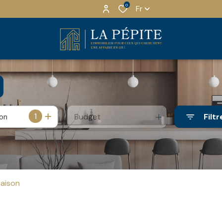
0
Fr
1
Budget
Filtr
ion
aison