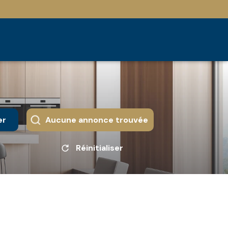
er
Aucune annonce trouvée
Réinitialiser