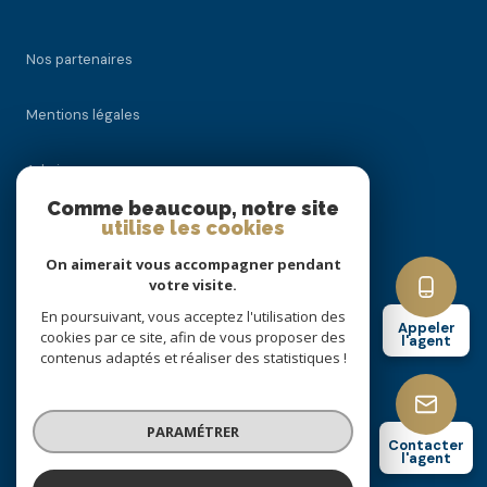
Nos partenaires
Mentions légales
Admin
Comme beaucoup, notre site
Nos honoraires
utilise les cookies
On aimerait vous accompagner pendant
Politique RGPD
votre visite.
En poursuivant, vous acceptez l'utilisation des
Appeler
Cookies
cookies par ce site, afin de vous proposer des
l'agent
contenus adaptés et réaliser des statistiques !
© 2026 | Tous droits réservés
PARAMÉTRER
Contacter
l'agent
Réalisé par