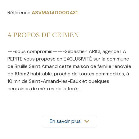
Référence
ASVMA140000431
A PROPOS DE CE BIEN
---sous compromis-----Sébastien ARICI, agence LA
PEPITE vous propose en EXCLUSIVITÉ sur la commune
de Bruille Saint Amand cette maison de famille rénovée
de 195m2 habitable, proche de toutes commodités, à
10 mn de Saint-Amand-les-Eaux et quelques
centaines de mètres de la forêt.
Construite sur une parcelle de 406m2, cette maison
au style atypique et aux multiples possibilités est
composée comme suit:
En savoir plus
Elle dispose de deux entrées, une côté rue donnant