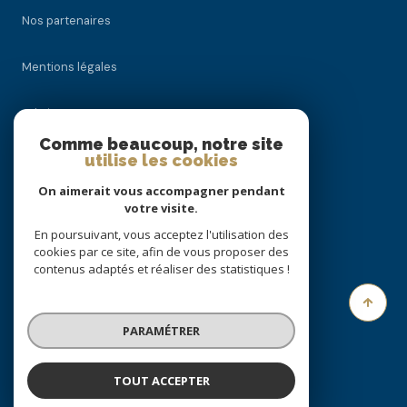
Nos partenaires
Mentions légales
Admin
Comme beaucoup, notre site
utilise les cookies
Nos honoraires
On aimerait vous accompagner pendant
Politique RGPD
votre visite.
En poursuivant, vous acceptez l'utilisation des
cookies par ce site, afin de vous proposer des
Cookies
contenus adaptés et réaliser des statistiques !
© 2026 | Tous droits réservés
PARAMÉTRER
Réalisé par
TOUT ACCEPTER