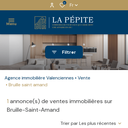
0
Fr
Menu
ACHETER
Filtrer
LOUER
MAISONS
LOCATION
QUI
INVESTIR
NU
SOMMES-
APPARTEMENTS
Agence immobilière Valenciennes
Vente
NOUS ?
Bruille saint amand
ESTIMER
LOCATION
IMMEUBLES
MEUBLÉ
NOTRE
NOTRE
1
annonce(s) de ventes immobilières sur
EQUIPE
LOCAUX
AGENCE
LOCATION
Bruille-Saint-Amand
PRO
MEUBLE
NOS
RECRUTEMENT
TOURISME
PARTENAIRES
TERRAINS
Trier par Les plus récentes