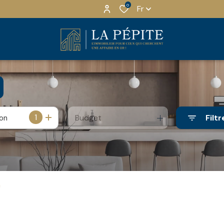
0
Fr
1
Budget
Filtr
ion
n