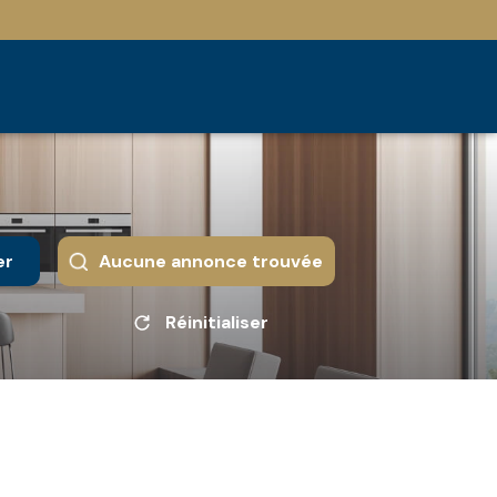
er
Aucune annonce trouvée
Réinitialiser