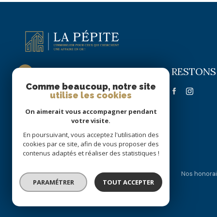
RESTONS
La Pépite Immobilier
Comme beaucoup, notre site
09 72 63 58 22
utilise les cookies
06 51 70 56 16
On aimerait vous accompagner pendant
lapepite.immobilier@gmail.com
votre visite.
55 RUE DE PARIS
En poursuivant, vous acceptez l'utilisation des
59300 VALENCIENNES
cookies par ce site, afin de vous proposer des
contenus adaptés et réaliser des statistiques !
Nos partenaires
Mentions légales
Admin
Nos honorai
PARAMÉTRER
TOUT ACCEPTER
© 2026 | Tous droits réservés