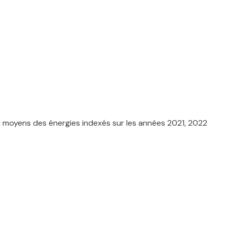
e et couverte (ensemble vendu avec la maison).
discret recevant la pompe à chaleur et l'écho
x moyens des énergies indexés sur les années 2021, 2022
 manuels.