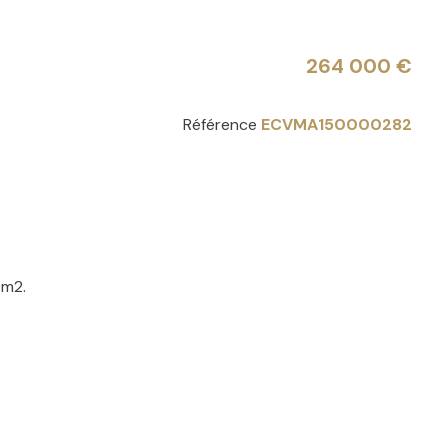
264 000 €
Référence
ECVMA150000282
0m2.