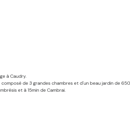
ge à Caudry.
 composé de 3 grandes chambres et d'un beau jardin de 65
ambrésis et à 15min de Cambrai.
oint avec insert bois pour une petite flambée en hiver,