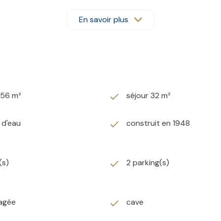
ccès à la terrasse de 30 m2,
En savoir plus
,
856 m²
séjour 32 m²
) d'eau
construit en 1948
ire balnéo et d'une douche Italienne dans un style Atelier,
(s)
2 parking(s)
bo et Wc) de 22m2,
agée
cave