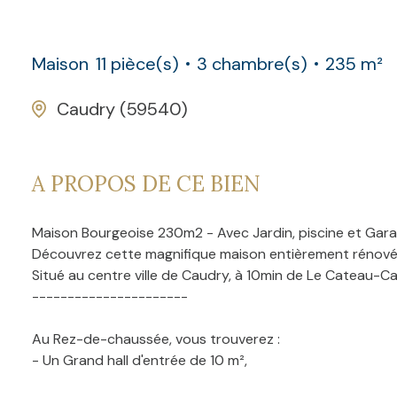
Maison
11 pièce(s)
3 chambre(s)
235 m²
Caudry (59540)
A PROPOS DE CE BIEN
Maison Bourgeoise 230m2 - Avec Jardin, piscine et Gara
Découvrez cette magnifique maison entièrement rénové
Situé au centre ville de Caudry, à 10min de Le Cateau-C
----------------------
Au Rez-de-chaussée, vous trouverez :
- Un Grand hall d'entrée de 10 m²,
- Une pièce à vivre de 30 m², dotée d'une cheminée d'app