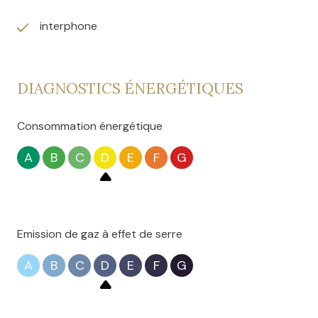
interphone
DIAGNOSTICS ÉNERGÉTIQUES
Consommation énergétique
A
B
C
D
E
F
G
Emission de gaz à effet de serre
A
B
C
D
E
F
G