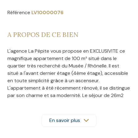
Référence
LV10000076
A PROPOS DE CE BIEN
L'agence La Pépite vous propose en EXCLUSIVITE ce
magnifique appartement de 100 m² situé dans le
quartier très recherché du Musée / Rhônelle. Il est
situé a l'avant dernier étage (4ème étage), accessible
en toute simplicité grâce à un ascenseur.
L'appartement à été récemment rénové, il se distingue
par son charme et sa modernité. Le séjour de 26m2
vous invite à savourer des moments conviviaux en
famille ou entre amis. Il s'ouvre sur un balcon
traversant, parfaite extension de votre espace de vie.
En savoir plus
La cuisine separée de 14m2, répondra à vos besoins
culinaires. Vous trouverez trois chambres spacieuses