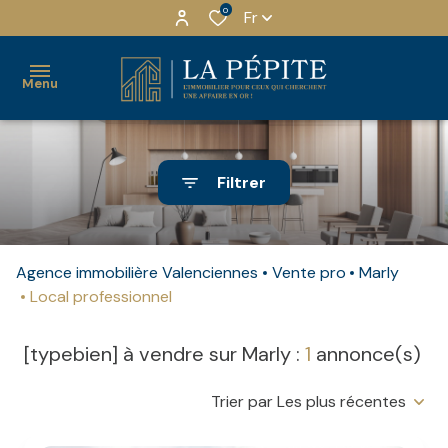
0
Fr
Menu
ACHETER
Filtrer
LOUER
MAISONS
LOCATION
QUI
INVESTIR
NU
SOMMES-
APPARTEMENTS
Agence immobilière Valenciennes
Vente pro
Marly
NOUS ?
Local professionnel
ESTIMER
LOCATION
IMMEUBLES
MEUBLÉ
NOTRE
NOTRE
[typebien] à vendre sur Marly :
1
annonce(s)
EQUIPE
LOCAUX
AGENCE
LOCATION
PRO
MEUBLE
NOS
Trier par Les plus récentes
RECRUTEMENT
TOURISME
PARTENAIRES
TERRAINS