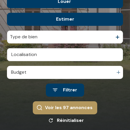
Louer
De l'ancien
CONTACT
NOS
De l'immo pro
AVIS
Estimer
à l'année
CLIENTS
De l'immo pro
Type de bien
Budget
Filtrer
Voir les
97
annonces
Réinitialiser