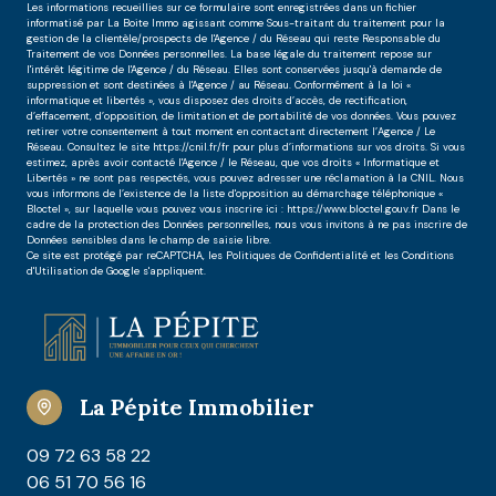
Les informations recueillies sur ce formulaire sont enregistrées dans un fichier
informatisé par La Boite Immo agissant comme Sous-traitant du traitement pour la
gestion de la clientèle/prospects de l'Agence / du Réseau qui reste Responsable du
Traitement de vos Données personnelles. La base légale du traitement repose sur
l'intérêt légitime de l'Agence / du Réseau. Elles sont conservées jusqu'à demande de
suppression et sont destinées à l'Agence / au Réseau. Conformément à la loi «
informatique et libertés », vous disposez des droits d’accès, de rectification,
d’effacement, d’opposition, de limitation et de portabilité de vos données. Vous pouvez
retirer votre consentement à tout moment en contactant directement l’Agence / Le
Réseau. Consultez le site https://cnil.fr/fr pour plus d’informations sur vos droits. Si vous
estimez, après avoir contacté l'Agence / le Réseau, que vos droits « Informatique et
Libertés » ne sont pas respectés, vous pouvez adresser une réclamation à la CNIL. Nous
vous informons de l’existence de la liste d'opposition au démarchage téléphonique «
Bloctel », sur laquelle vous pouvez vous inscrire ici : https://www.bloctel.gouv.fr Dans le
cadre de la protection des Données personnelles, nous vous invitons à ne pas inscrire de
Données sensibles dans le champ de saisie libre.
Ce site est protégé par reCAPTCHA, les
Politiques de Confidentialité
et les
Conditions
d'Utilisation
de Google s'appliquent.
La Pépite Immobilier
09 72 63 58 22
06 51 70 56 16