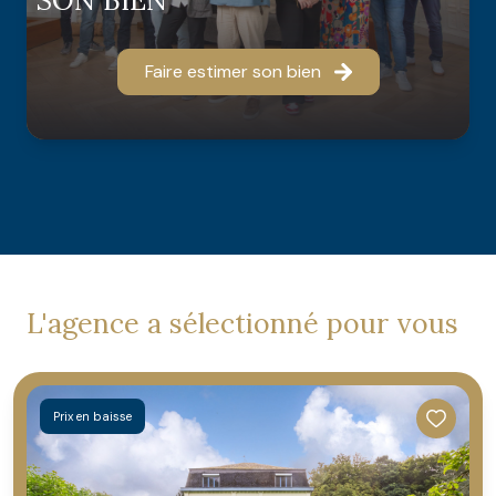
SON BIEN
Cette étude est la clé pour définir ensemble une
stratégie attractive pour la vente de votre propriété.
Faire estimer son bien
L'agence a sélectionné pour vous
Prix en baisse