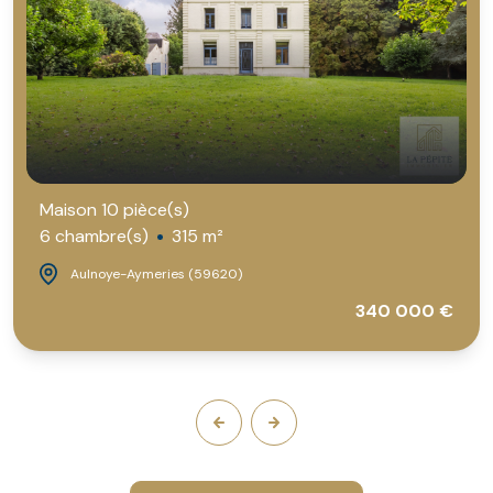
Maison 10 pièce(s)
6 chambre(s)
315 m²
Aulnoye-Aymeries (59620)
340 000 €