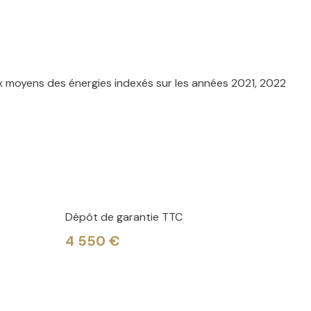
x moyens des énergies indexés sur les années 2021, 2022
nt la mention : Transaction sur immeubles et fonds de
gal dûment habilité(e) à l’effet des présentes.
Dépôt de garantie TTC
4 550 €