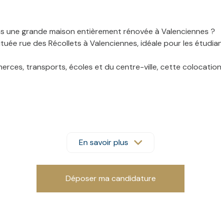
s une grande maison entièrement rénovée à Valenciennes ?
uée rue des Récollets à Valenciennes, idéale pour les étudiant
ces, transports, écoles et du centre-ville, cette colocation d
t à chacun de profiter d'un environnement confortable au 
vec électroménager, rangements et espace repas.
En savoir plus
aticité et convivialité à l'ensemble des colocataires.
vec lit, bureau, rangements et mobilier adapté pour une inst
Déposer ma candidature