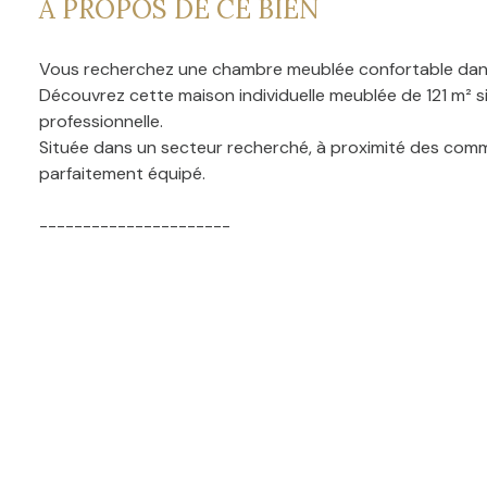
A PROPOS DE CE BIEN
Vous recherchez une chambre meublée confortable dan
Découvrez cette maison individuelle meublée de 121 m² sit
professionnelle.
Située dans un secteur recherché, à proximité des commer
parfaitement équipé.
----------------------
La maison propose de beaux espaces communs permettan
Vous bénéficierez d'une cuisine entièrement équipée a
Les espaces de vie ont été pensés pour offrir confort, pr
Les 6 chambres sont entièrement meublées et équipées a
Chaques chambres possédent sa propre salle de bain.
----------------------
Chambres disponibles :