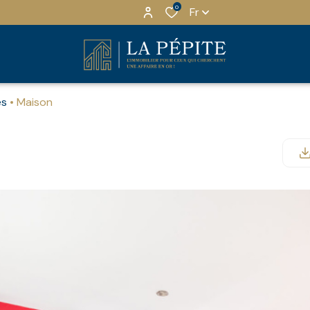
0
Fr
es
Maison