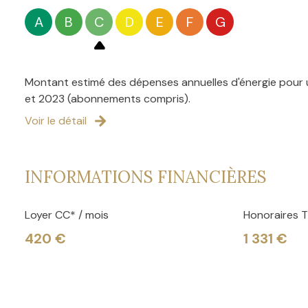
A
B
C
D
E
F
G
Frais d’agence : 968 EUROS TTC.
Etat des lieux : 363 EUROS TTC.
Montant estimé des dépenses annuelles d'énergie pour u
Les frais d'agences seront divisés par le nombre de locat
et 2023 (abonnements compris).
----------------------
Voir le détail
LA PEPITE SAS, immatriculée au RCS de VALENCIENNES sous
commerce et Gestion Locative n°CPI 5907 2020 000 045 
INFORMATIONS FINANCIÈRES
Loyer CC* / mois
Honoraires T
420 €
1 331 €