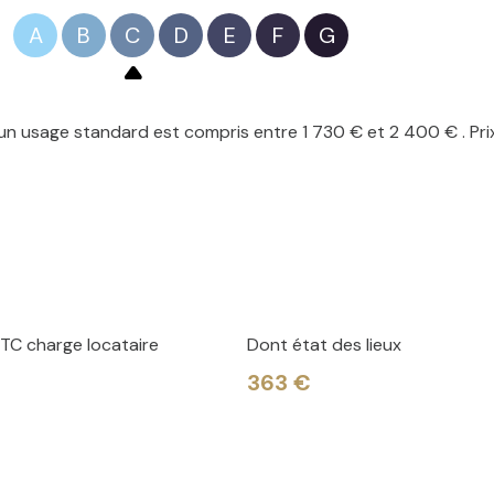
A
B
C
D
E
F
G
n usage standard est compris entre 1 730 € et 2 400 € . Pri
aire.
 le n°887935393, titulaire de la carte professionnelle porta
172, représentée par Mme Déborah GUILBERT, représentant lé
TC charge locataire
Dont état des lieux
363 €