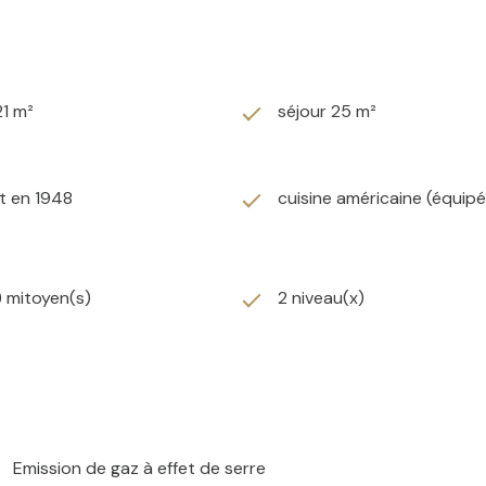
ges comprises.
ges comprises.
s comprises. Loué.
prises. Loué.
21 m²
séjour 25 m²
comprises. Loué.
comprises. Loué.
t en 1948
cuisine américaine (équip
) mitoyen(s)
2 niveau(x)
Emission de gaz à effet de serre