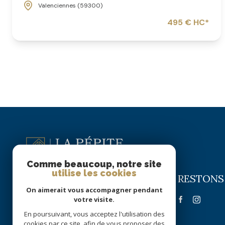
Valenciennes (59300)
495 € HC*
Comme beaucoup, notre site
utilise les cookies
RESTONS
La Pépite Immobilier
On aimerait vous accompagner pendant
votre visite.
09 72 63 58 22
06 51 70 56 16
En poursuivant, vous acceptez l'utilisation des
cookies par ce site, afin de vous proposer des