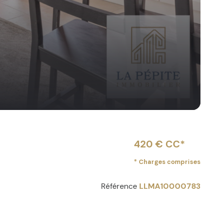
420 € CC*
* Charges comprises
Référence
LLMA10000783