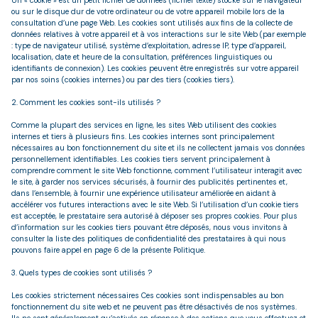
Un « cookie » est un petit fichier de données (fichier texte) stocké sur le navigateur
CONTACT
ou sur le disque dur de votre ordinateur ou de votre appareil mobile lors de la
NOS
consultation d’une page Web. Les cookies sont utilisés aux fins de la collecte de
AVIS
données relatives à votre appareil et à vos interactions sur le site Web (par exemple
: type de navigateur utilisé, système d’exploitation, adresse IP, type d’appareil,
CLIENTS
localisation, date et heure de la consultation, préférences linguistiques ou
identifiants de connexion). Les cookies peuvent être enregistrés sur votre appareil
par nos soins (cookies internes) ou par des tiers (cookies tiers).
2. Comment les cookies sont-ils utilisés ?
Comme la plupart des services en ligne, les sites Web utilisent des cookies
internes et tiers à plusieurs fins. Les cookies internes sont principalement
nécessaires au bon fonctionnement du site et ils ne collectent jamais vos données
personnellement identifiables. Les cookies tiers servent principalement à
comprendre comment le site Web fonctionne, comment l’utilisateur interagit avec
le site, à garder nos services sécurisés, à fournir des publicités pertinentes et,
dans l’ensemble, à fournir une expérience utilisateur améliorée en aidant à
accélérer vos futures interactions avec le site Web. Si l’utilisation d’un cookie tiers
est acceptée, le prestataire sera autorisé à déposer ses propres cookies. Pour plus
d’information sur les cookies tiers pouvant être déposés, nous vous invitons à
consulter la liste des politiques de confidentialité des prestataires à qui nous
pouvons faire appel en page 6 de la présente Politique.
3. Quels types de cookies sont utilisés ?
Les cookies strictement nécessaires
Ces cookies sont indispensables au bon
fonctionnement du site web et ne peuvent pas être désactivés de nos systèmes.