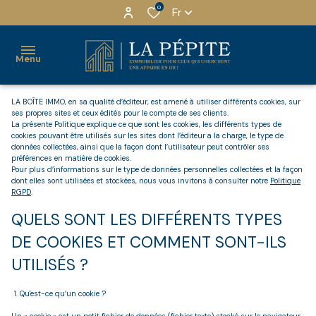
0
Fr
Menu
LA BOÎTE IMMO, en sa qualité d’éditeur, est amené à utiliser différents cookies, sur
ses propres sites et ceux édités pour le compte de ses clients.
ACHETER
La présente Politique explique ce que sont les cookies, les différents types de
cookies pouvant être utilisés sur les sites dont l’éditeur a la charge, le type de
LOUER
données collectées, ainsi que la façon dont l’utilisateur peut contrôler ses
MAISONS
LOCATION
QUI
préférences en matière de cookies.
Pour plus d’informations sur le type de données personnelles collectées et la façon
INVESTIR
NU
SOMMES-
dont elles sont utilisées et stockées, nous vous invitons à consulter notre
Politique
APPARTEMENTS
RGPD
.
NOUS ?
ESTIMER
LOCATION
QUELS SONT LES DIFFÉRENTS TYPES
IMMEUBLES
MEUBLÉ
NOTRE
DE COOKIES ET COMMENT SONT-ILS
NOTRE
EQUIPE
LOCAUX
AGENCE
LOCATION
UTILISÉS ?
PRO
MEUBLE
NOS
RECRUTEMENT
1. Qu'est-ce qu’un cookie ?
TOURISME
PARTENAIRES
TERRAINS